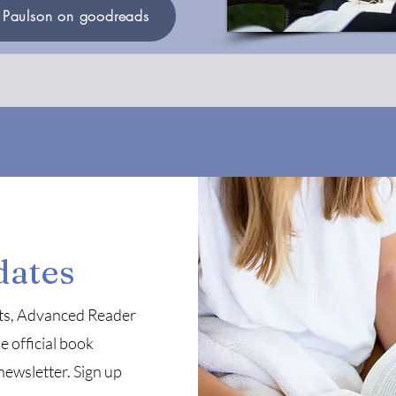
r Paulson on goodreads
dates
ests, Advanced Reader
e official book
 newsletter. Sign up