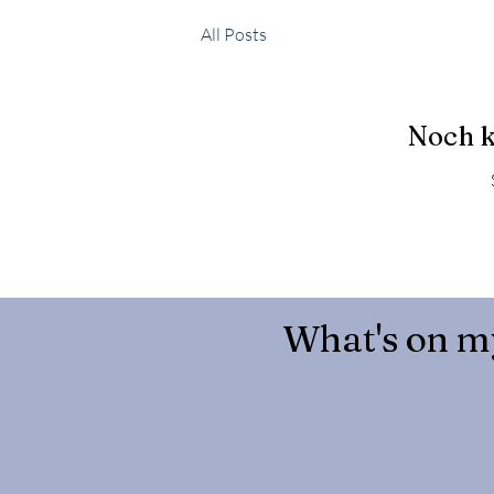
All Posts
Noch k
What's on m