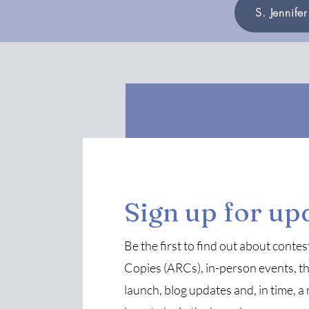
S. Jennife
Sign up for up
Be the first to find out about cont
Copies (ARCs), in-person events, th
launch, blog updates and, in time, a