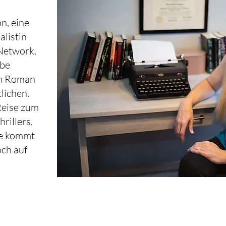
on, eine
alistin
Network.
abe
en Roman
tlichen.
Reise zum
rillers,
ale kommt
ch auf