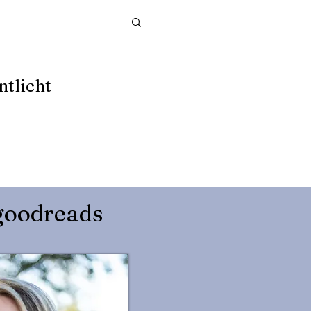
ntlicht
goodreads